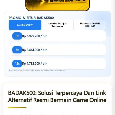
PROMO & FITUR BADAK500
Lomba Panjat
Bocoran GAME
Lucky Draw
Turnover
ONLINE
3x
Rp 6.929.700 / bln
6x
Rp 3.464.900 / bln
12x
Rp 1.732.500 / bln
Angka estimasi. Bisa berlaku sesuai kebijakan bank / penyedia.
BADAK500: Solusi Terpercaya Dan Link
Alternatif Resmi Bermain Game Online