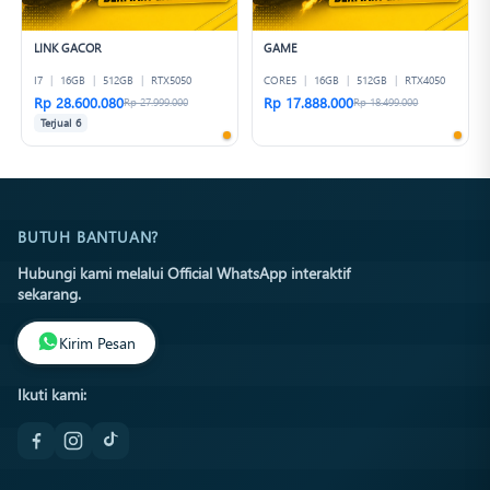
LINK GACOR
GAME
I7
|
16GB
|
512GB
|
RTX5050
CORE5
|
16GB
|
512GB
|
RTX4050
Rp 28.600.080
Rp 17.888.000
Rp 27.999.000
Rp 18.499.000
Terjual 6
BUTUH BANTUAN?
Hubungi kami melalui Official WhatsApp interaktif
sekarang.
Kirim Pesan
Ikuti kami: