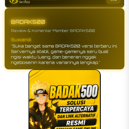
Verified
BADAK500
Review & Komentar Member BADAK500
Suwandi
"Suka banget sama BADAK500 versi terbaru ini.
Servernya stabil, game-gamenya seru buat
ngisi waktu luang, dan beneran nggak
ngebosenin karena variannya lengkap."