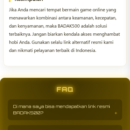
Jika Anda mencari tempat bermain game online yang
menawarkan kombinasi antara keamanan, kecepatan,
dan kenyamanan, maka BADAK500 adalah solusi
terbaiknya. Jangan biarkan kendala akses menghambat
hobi Anda. Gunakan selalu link alternatif resmi kami
dan nikmati pelayanan terbaik di Indonesia.
FAQ
Di mana saya bisa mendapatkan link resmi
BADAK500?
Anda dapat mengakses link resmi melalui
halaman ini. Kami selalu memperbarui daftar