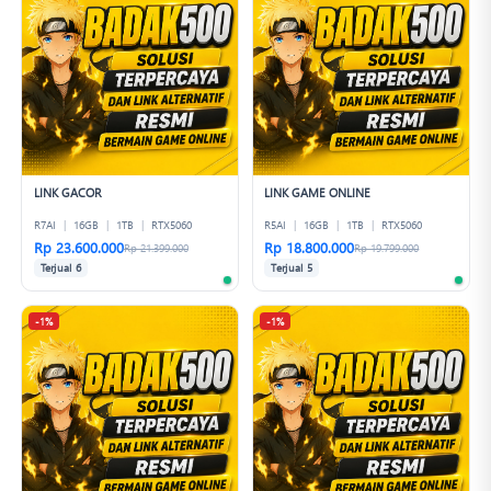
LINK GACOR
LINK GAME ONLINE
R7AI
|
16GB
|
1TB
|
RTX5060
R5AI
|
16GB
|
1TB
|
RTX5060
Rp 23.600.000
Rp 18.800.000
Rp 21.399.000
Rp 19.799.000
Terjual 6
Terjual 5
-1%
-1%